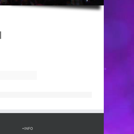
l
+INFO