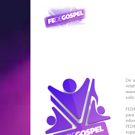
Saltar
al
contenido
De a
rela
www.
soli
FEDE
para
info
FEDE
espe