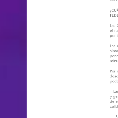
los 
¿CU
FED
Las 
el n
por 
Las 
alma
peri
minu
Por 
desd
pode
– La
y ge
de e
cali
– S