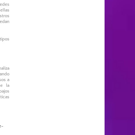
redes
ellas
stros
uedan
tipos
aliza
uando
sos a
ue la
bajos
ticas
e-