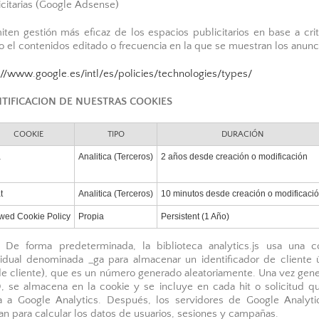
icitarias (Google Adsense)
iten gestión más eficaz de los espacios publicitarios en base a crit
 el contenidos editado o frecuencia en la que se muestran los anunc
://www.google.es/intl/es/policies/technologies/types/
NTIFICACION DE NUESTRAS COOKIES
COOKIE
TIPO
DURACIÓN
a
Analitica (Terceros)
2 años desde creación o modificación
t
Analitica (Terceros)
10 minutos desde creación o modificaci
wed Cookie Policy
Propia
Persistent (1 Año)
: De forma predeterminada, la biblioteca analytics.js usa una c
vidual denominada _ga para almacenar un identificador de cliente 
de cliente), que es un número generado aleatoriamente. Una vez gen
D, se almacena en la cookie y se incluye en cada hit o solicitud q
a a Google Analytics. Después, los servidores de Google Analyti
izan para calcular los datos de usuarios, sesiones y campañas.