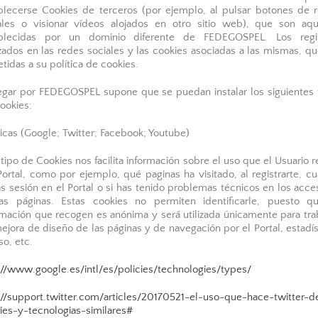
blecerse Cookies de terceros (por ejemplo, al pulsar botones de 
ales o visionar vídeos alojados en otro sitio web), que son aqu
blecidas por un dominio diferente de FEDEGOSPEL. Los regi
izados en las redes sociales y las cookies asociadas a las mismas, q
tidas a su política de cookies.
gar por FEDEGOSPEL supone que se puedan instalar los siguientes 
ookies:
icas (Google; Twitter; Facebook; Youtube)
 tipo de Cookies nos facilita información sobre el uso que el Usuario re
Portal, como por ejemplo, qué paginas ha visitado, al registrarte, c
ias sesión en el Portal o si has tenido problemas técnicos en los acce
tas páginas. Estas cookies no permiten identificarle, puesto q
rmación que recogen es anónima y será utilizada únicamente para tra
ejora de diseño de las páginas y de navegación por el Portal, estadís
so, etc.
://www.google.es/intl/es/policies/technologies/types/
://support.twitter.com/articles/20170521-el-uso-que-hace-twitter-d
ies-y-tecnologias-similares#