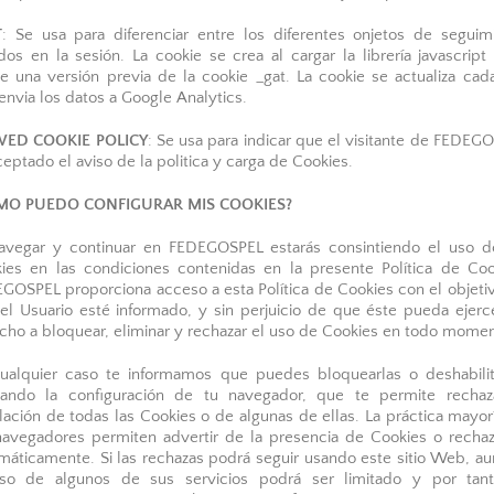
T
: Se usa para diferenciar entre los diferentes onjetos de seguim
dos en la sesión. La cookie se crea al cargar la librería javascript
te una versión previa de la cookie _gat. La cookie se actualiza cad
envia los datos a Google Analytics.
WED COOKIE POLICY
: Se usa para indicar que el visitante de FEDEG
ceptado el aviso de la politica y carga de Cookies.
MO PUEDO CONFIGURAR MIS COOKIES?
avegar y continuar en FEDEGOSPEL estarás consintiendo el uso d
ies en las condiciones contenidas en la presente Política de Coo
GOSPEL proporciona acceso a esta Política de Cookies con el objeti
el Usuario esté informado, y sin perjuicio de que éste pueda ejerc
cho a bloquear, eliminar y rechazar el uso de Cookies en todo momen
ualquier caso te informamos que puedes bloquearlas o deshabilit
vando la configuración de tu navegador, que te permite rechaz
alación de todas las Cookies o de algunas de ellas. La práctica mayor
navegadores permiten advertir de la presencia de Cookies o rechaz
máticamente. Si las rechazas podrá seguir usando este sitio Web, a
so de algunos de sus servicios podrá ser limitado y por tan