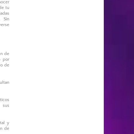
nocer
de tu
iadas
. Sin
verse
en de
o por
vo de
ultan
ticos
e sus
tal y
ón de