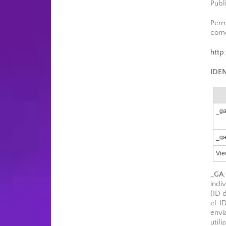
Publ
Perm
como
http
IDE
_g
_ga
Vie
_GA
indi
(ID 
el I
enví
util