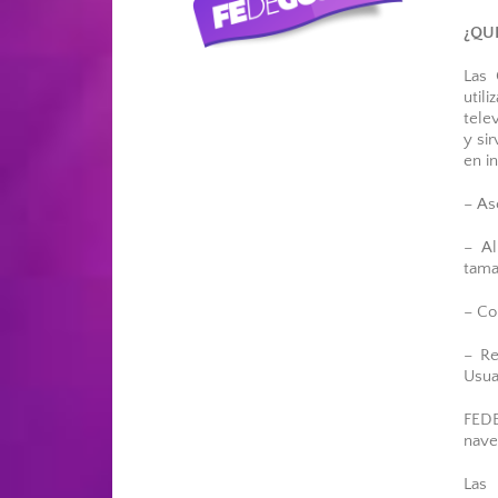
¿QU
Las 
util
tele
y si
en i
– As
– Al
tama
– Co
– Re
Usua
FEDE
nave
Las