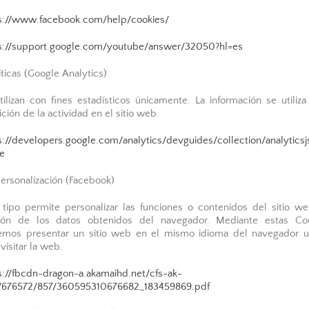
s://www.facebook.com/help/cookies/
s://support.google.com/youtube/answer/32050?hl=es
íticas (Google Analytics)
tilizan con fines estadísticos únicamente. La información se utiliza
ción de la actividad en el sitio web.
s://developers.google.com/analytics/devguides/collection/analyticsj
e
ersonalización (Facebook)
 tipo permite personalizar las funciones o contenidos del sitio w
ión de los datos obtenidos del navegador. Mediante estas Co
mos presentar un sitio web en el mismo idioma del navegador 
visitar la web.
s://fbcdn-dragon-a.akamaihd.net/cfs-ak-
/676572/857/360595310676682_183459869.pdf