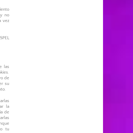
iento
 y no
a vez
OSPEL
e las
kies.
vo de
er su
to.
arlas
ar la
ía de
arlas
unque
to tu