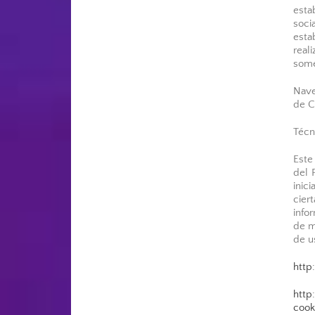
esta
soci
esta
real
some
Nave
de C
Técn
Este
del 
inic
cier
info
de m
de u
http
http
cook