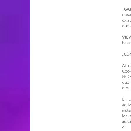
_GA
crea
exis
que 
VIE
ha a
¿CÓ
Al n
Cook
FEDE
que 
dere
En c
acti
inst
los 
auto
el u