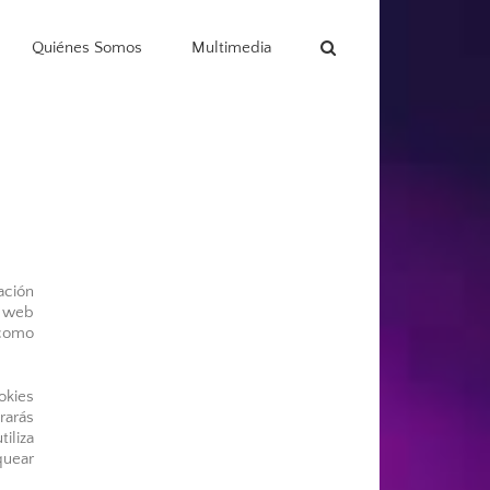
Quiénes Somos
Multimedia
ación
o web
 como
okies
rarás
iliza
quear