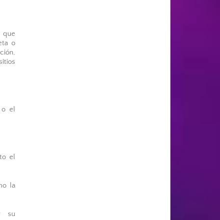
n que
eta o
ción,
itios
 o el
to el
mo la
y su