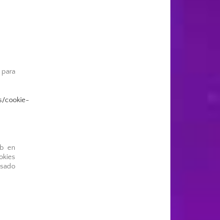
 para
s/cookie-
eb en
okies
usado