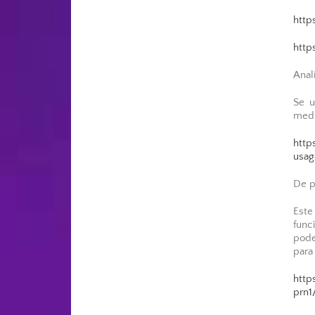
http
http
Anal
Se u
medi
http
usag
De p
Este
func
pode
para 
http
prn1