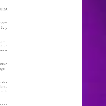
LIZA
ierra
PEL y
iguen
te un
 unos
minio
ngan,
nador
iento
ar la
eden