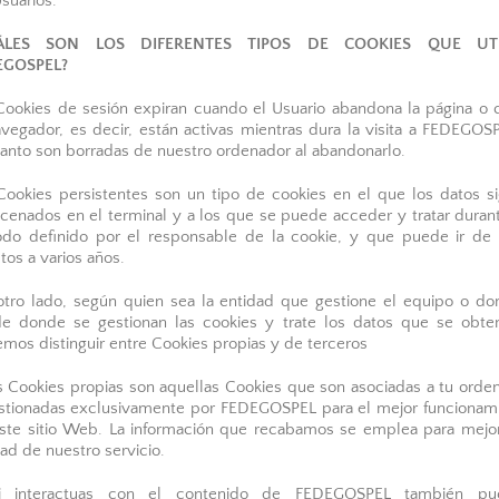
Usuarios.
ÁLES SON LOS DIFERENTES TIPOS DE COOKIES QUE UTI
EGOSPEL?
Cookies de sesión expiran cuando el Usuario abandona la página o c
avegador, es decir, están activas mientras dura la visita a FEDEGOS
tanto son borradas de nuestro ordenador al abandonarlo.
Cookies persistentes son un tipo de cookies en el que los datos s
cenados en el terminal y a los que se puede acceder y tratar duran
odo definido por el responsable de la cookie, y que puede ir de
tos a varios años.
otro lado, según quien sea la entidad que gestione el equipo o do
e donde se gestionan las cookies y trate los datos que se obte
mos distinguir entre Cookies propias y de terceros
s Cookies propias son aquellas Cookies que son asociadas a tu orde
stionadas exclusivamente por FEDEGOSPEL para el mejor funcionam
ste sitio Web. La información que recabamos se emplea para mejor
dad de nuestro servicio.
i interactuas con el contenido de FEDEGOSPEL también pu