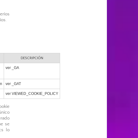
erios
ios.
DESCRIPCIÓN
ver _GA
ón
ver _GAT
ver VIEWED_COOKIE_POLICY
ookie
único
erado
ue se
cs lo