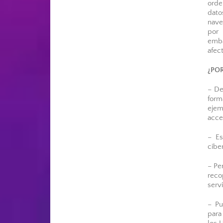
orde
dato
nave
por 
emba
afec
¿PO
– De
form
ejem
acce
– Es
cibe
– Pe
reco
servi
– Pu
para