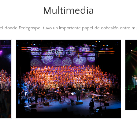
Multimedia
l donde Fedegospel tuvo un importante papel de cohesión entre mul