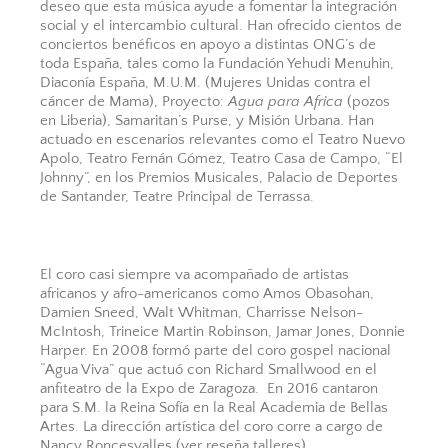
deseo que esta música ayude a fomentar la integración
social y el intercambio cultural. Han ofrecido cientos de
conciertos benéficos en apoyo a distintas ONG’s de
toda España, tales como la Fundación Yehudi Menuhin,
Diaconía España, M.U.M. (Mujeres Unidas contra el
cáncer de Mama), Proyecto:
Agua para Africa
(pozos
en Liberia), Samaritan’s Purse, y Misión Urbana. Han
actuado en escenarios relevantes como el Teatro Nuevo
Apolo, Teatro Fernán Gómez, Teatro Casa de Campo, “El
Johnny”, en los Premios Musicales, Palacio de Deportes
de Santander, Teatre Principal de Terrassa.
El coro casi siempre va acompañado de artistas
africanos y afro-americanos como Amos Obasohan,
Damien Sneed, Walt Whitman, Charrisse Nelson-
McIntosh, Trineice Martin Robinson, Jamar Jones, Donnie
Harper. En 2008 formó parte del coro gospel nacional
“Agua Viva” que actuó con Richard Smallwood en el
anfiteatro de la Expo de Zaragoza. En 2016 cantaron
para S.M. la Reina Sofía en la Real Academia de Bellas
Artes. La dirección artística del coro corre a cargo de
Nancy Roncesvalles (ver reseña talleres).