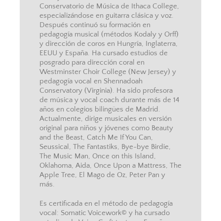
Conservatorio de Música de Ithaca College,
especializándose en guitarra clásica y voz.
Después continuó su formación en
pedagogía musical (métodos Kodaly y Orff)
y dirección de coros en Hungría, Inglaterra,
EEUU y España. Ha cursado estudios de
posgrado para dirección coral en
Westminster Choir College (New Jersey) y
pedagogía vocal en Shennadoah
Conservatory (Virginia). Ha sido profesora
de música y vocal coach durante más de 14
años en colegios bilingües de Madrid.
Actualmente, dirige musicales en versión
original para niños y jóvenes como Beauty
and the Beast, Catch Me If You Can,
Seussical, The Fantastiks, Bye-bye Birdie,
The Music Man, Once on this Island,
Oklahoma, Aida, Once Upon a Mattress, The
Apple Tree, El Mago de Oz, Peter Pan y
más.
Es certificada en el método de pedagogía
vocal: Somatic Voicework© y ha cursado