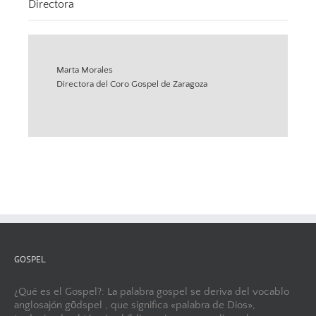
Directora
Marta Morales
Directora del Coro Gospel de Zaragoza
GOSPEL
¿Qué es el Gospel?: La palabra gospel se deriva del vocablo
anglosajón gōdspel , que significa «palabra de Dios»,